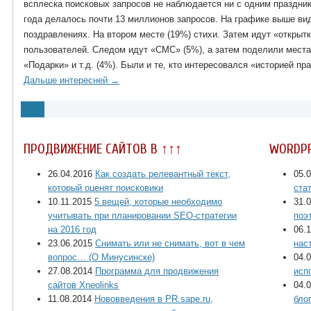
всплеска поисковых запросов не наблюдается ни с одним праздник
года делалось почти 13 миллионов запросов. На графике выше вид
поздравлениях. На втором месте (19%) стихи. Затем идут «открыт
пользователей. Следом идут «СМС» (5%), а затем поделили места
«Подарки» и т.д. (4%). Были и те, кто интересовался «историей п
Дальше интересней →
ПРОДВИЖЕНИЕ САЙТОВ В ↑↑↑
WORDP
26.04.2016
Как создать релевантный текст,
05.
который оценят поисковики
ста
10.11.2015
5 вещей, которые необходимо
31.
учитывать при планировании SEO-стратегии
поэ
на 2016 год
06.
23.06.2015
Снимать или не снимать, вот в чем
нас
вопрос… (О Минусинске)
04.
27.08.2014
Программа для продвижения
исп
сайтов Xneolinks
04.
11.08.2014
Нововведения в PR.sape.ru,
бло