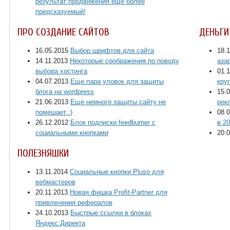
результат продвижения еще более
предсказуемый!
ПРО СОЗДАНИЕ САЙТОВ
ДЕНЬГИ
16.05.2015
Выбор шрифтов для сайта
18.
14.11.2013
Некоторые соображения по поводу
аза
выбора хостинга
01.
04.07.2013
Еще пара уловок для защиты
кру
блога на wordpress
15.
21.06.2013
Еще немного защиты сайту не
рек
помешает :)
08.
26.12.2012
Блок подписки feedburner с
в 2
социальными кнопками
20.
ПОЛЕЗНЯШКИ
13.11.2014
Социальные кнопки Pluso для
вебмастеров
20.11.2013
Новая фишка Profit-Partner для
привлечения рефералов
24.10.2013
Быстрые ссылки в блоках
Яндекс.Директа