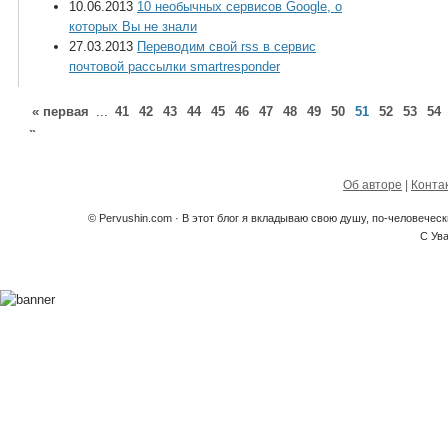
10.06.2013
10 необычных сервисов Google, о
которых Вы не знали
27.03.2013
Переводим свой rss в сервис
почтовой рассылки smartresponder
« первая
...
41
42
43
44
45
46
47
48
49
50
51
52
53
54
»
Об авторе
|
Конта
© Pervushin.com · В этот блог я вкладываю свою душу, по-человечес
С Ув