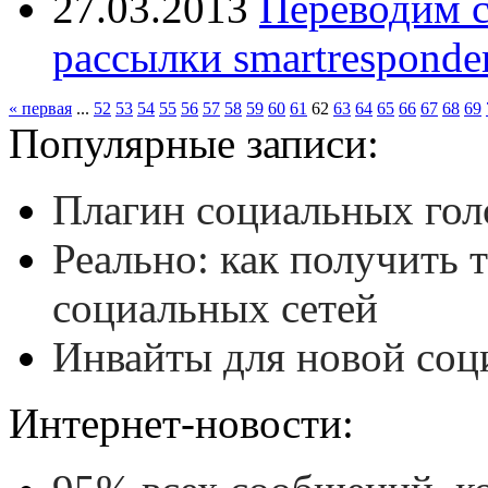
27.03.2013
Переводим с
рассылки smartresponde
« первая
...
52
53
54
55
56
57
58
59
60
61
62
63
64
65
66
67
68
69
Популярные записи:
Плагин социальных гол
Реально: как получить 
социальных сетей
Инвайты для новой соц
Интернет-новости: