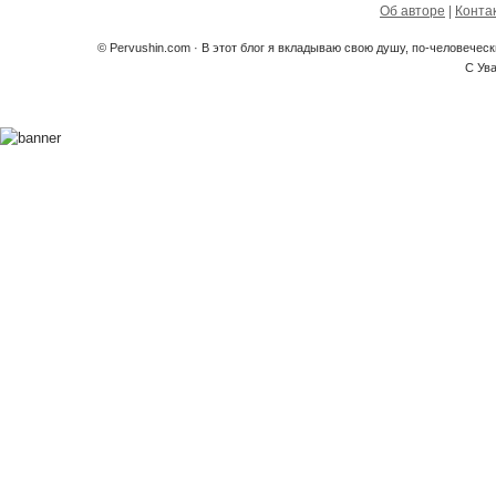
Об авторе
|
Конта
© Pervushin.com · В этот блог я вкладываю свою душу, по-человечес
С Ув