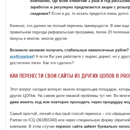
компанию, где всем клиентам 2 раза в год рассыла
заработок и регулярно предлагаются акции с розы
скидками?
Если и да, то искать придется очень долго.
Конечно, это далеко не полный перечень преимуществ. В нем еще
правильном подходе реферальская программа, более 20 полезных
бонусы и многое, многое другое.
Возникло желание получать стабильные ежемесячные рубли? 
profit-partner
!
А если Вы уже работаете с яндекс.директ, но у дру
достаточно легко. Как это сделать?
КАК ПЕРЕНЕСТИ СВОИ САЙТЫ ИЗ ДРУГИХ ЦОПОВ В PRO
Этот вопрос сегодня волнует многих владельцев площадок, котор
других ЦОПов. На самом деле никакой проблемы тут нет. Во мног
даже менять код или повторно проходить через процедуру м
Самый простой, легкий и быстрый способ переноса – это обращение
Partner по ICQ (361855340) или через специальную форму обратно
компании. В этом случае
перенос сайта займет буквально неск