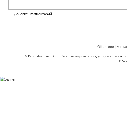
Об авторе
|
Конта
© Pervushin.com · В этот блог я вкладываю свою душу, по-человечес
С Ув