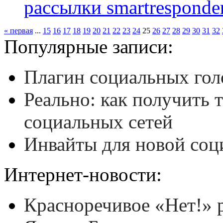
рассылки smartresponde
« первая
...
15
16
17
18
19
20
21
22
23
24
25
26
27
28
29
30
31
32
Популярные записи:
Плагин социальных гол
Реально: как получить 
социальных сетей
Инвайты для новой соц
Интернет-новости:
Красноречивое «Нет!» р