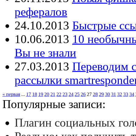
рефералов
24.10.2013
Быстрые ссы
10.06.2013
10 необычны
Вы не знали
27.03.2013
Переводим с
рассылки smartresponde
« первая
...
17
18
19
20
21
22
23
24
25
26
27
28
29
30
31
32
33
34
Популярные записи:
Плагин социальных гол