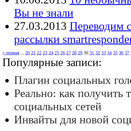
Вы не знали
27.03.2013
Переводим с
рассылки smartresponde
« первая
...
20
21
22
23
24
25
26
27
28
29
30
31
32
33
34
35
36
37
Популярные записи:
Плагин социальных гол
Реально: как получить 
социальных сетей
Инвайты для новой соц