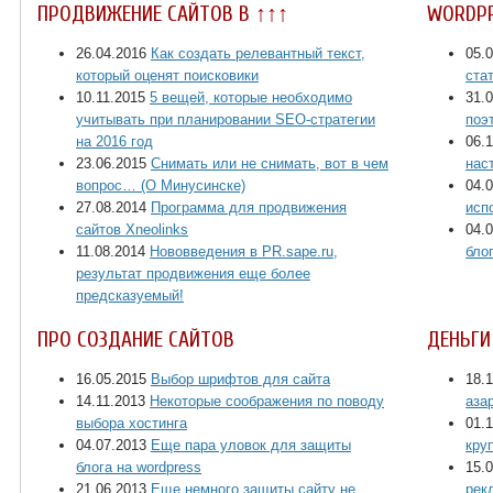
ПРОДВИЖЕНИЕ САЙТОВ В ↑↑↑
WORDP
26.04.2016
Как создать релевантный текст,
05.
который оценят поисковики
ста
10.11.2015
5 вещей, которые необходимо
31.
учитывать при планировании SEO-стратегии
поэ
на 2016 год
06.
23.06.2015
Снимать или не снимать, вот в чем
нас
вопрос… (О Минусинске)
04.
27.08.2014
Программа для продвижения
исп
сайтов Xneolinks
04.
11.08.2014
Нововведения в PR.sape.ru,
бло
результат продвижения еще более
предсказуемый!
ПРО СОЗДАНИЕ САЙТОВ
ДЕНЬГИ
16.05.2015
Выбор шрифтов для сайта
18.
14.11.2013
Некоторые соображения по поводу
аза
выбора хостинга
01.
04.07.2013
Еще пара уловок для защиты
кру
блога на wordpress
15.
21.06.2013
Еще немного защиты сайту не
рек