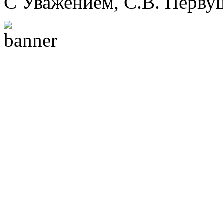
С Уважением, С.В. Перву