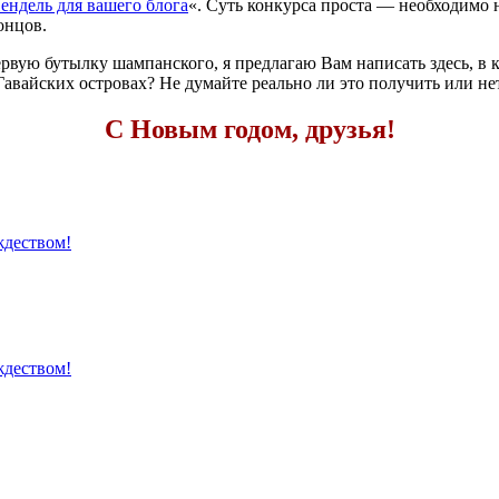
ндель для вашего блога
«. Суть конкурса проста — необходимо н
онцов.
ервую бутылку шампанского, я предлагаю Вам написать здесь, в к
вайских островах? Не думайте реально ли это получить или нет
С Новым годом, друзья!
ждеством!
ждеством!