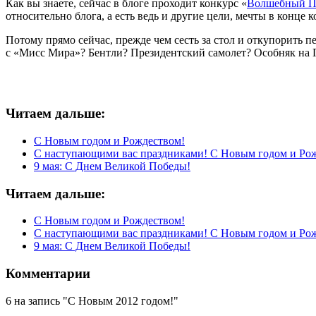
Как вы знаете, сейчас в блоге проходит конкурс «
Волшебный Пе
относительно блога, а есть ведь и другие цели, мечты в конце к
Потому прямо сейчас, прежде чем сесть за стол и откупорить п
с «Мисс Мира»? Бентли? Президентский самолет? Особняк на Га
Читаем дальше:
С Новым годом и Рождеством!
С наступающими вас праздниками! С Новым годом и Ро
9 мая: С Днем Великой Победы!
Читаем дальше:
С Новым годом и Рождеством!
С наступающими вас праздниками! С Новым годом и Ро
9 мая: С Днем Великой Победы!
Комментарии
6 на запись "С Новым 2012 годом!"