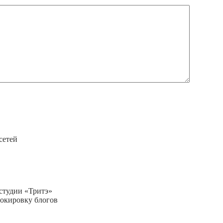
сетей
студии «Тритэ»
блокировку блогов