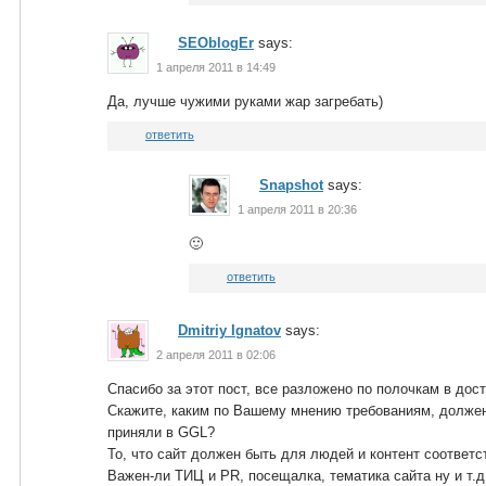
SEOblogEr
says:
1 апреля 2011 в 14:49
Да, лучше чужими руками жар загребать)
ответить
Snapshot
says:
1 апреля 2011 в 20:36
🙂
ответить
Dmitriy Ignatov
says:
2 апреля 2011 в 02:06
Спасибо за этот пост, все разложено по полочкам в дос
Скажите, каким по Вашему мнению требованиям, должен 
приняли в GGL?
То, что сайт должен быть для людей и контент соответ
Важен-ли ТИЦ и PR, посещалка, тематика сайта ну и т.д.