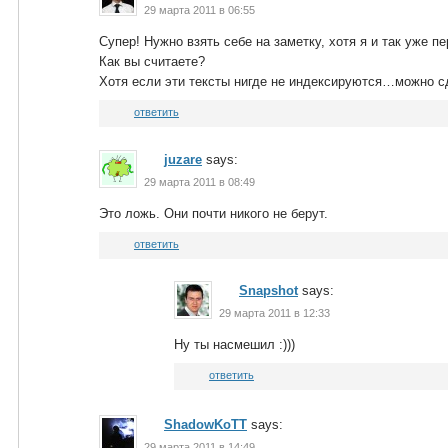
29 марта 2011 в 06:55
Супер! Нужно взять себе на заметку, хотя я и так уже п
Как вы считаете?
Хотя если эти тексты нигде не индексируются…можно сд
ответить
juzare
says:
29 марта 2011 в 08:49
Это ложь. Они почти никого не берут.
ответить
Snapshot
says:
29 марта 2011 в 12:33
Ну ты насмешил :)))
ответить
ShadowKoTT
says:
29 марта 2011 в 14:49