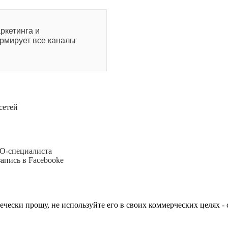
ркетинга и
ормирует все каналы
сетей
EO-специалиста
апись в Facebookе
вечески прошу, не используйте его в своих коммерческих целях -