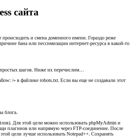
ss сайта
ет происходить и смена доменного имени. Гораздо реже
причине бана или пессимизации интернет-ресурса в какой-то
ко простых шагов. Ниже их перечислим…
w: /» в файлике robots.txt. Если вы еще не создавали этот
ы блога.
айлов). Для этой цели можно использовать phpMyAdmin и
мощи плагинов или напрямую через FTP-соединение. После
 этой цели лучше использовать Notepad++. Сохранять