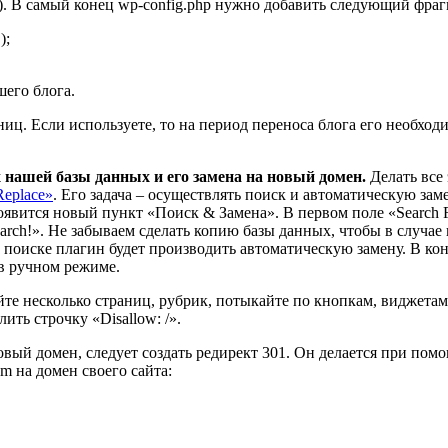
. В самый конец wp-config.php нужно добавить следующий фраг
);
шего блога.
ниц. Если используете, то на период переноса блога его необх
нашей базы данных и его замена на новый домен.
Делать все
Replace»
. Его задача – осуществлять поиск и автоматическую зам
явится новый пункт «Поиск & Замена». В первом поле «Search Fo
 search!». Не забываем сделать копию базы данных, чтобы в случ
 при поиске плагин будет производить автоматическую замену. В 
в ручном режиме.
те несколько страниц, рубрик, потыкайте по кнопкам, виджетам.
ить строчку «Disallow: /».
овый домен, следует создать редирект 301. Он делается при пом
m на домен своего сайта: