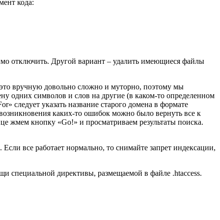
мент кода:
одимо отключить. Другой вариант – удалить имеющиеся файлы
 это вручную довольно сложно и муторно, поэтому мы
ену одних символов и слов на другие (в каком-то определенном
r» следует указать название старого домена в формате
ае возникновения каких-то ошибок можно было вернуть все к
конце жмем кнопку «Go!» и просматриваем результаты поиска.
 Если все работает нормально, то снимайте запрет индексации,
ощи специальной директивы, размещаемой в файле .htaccess.