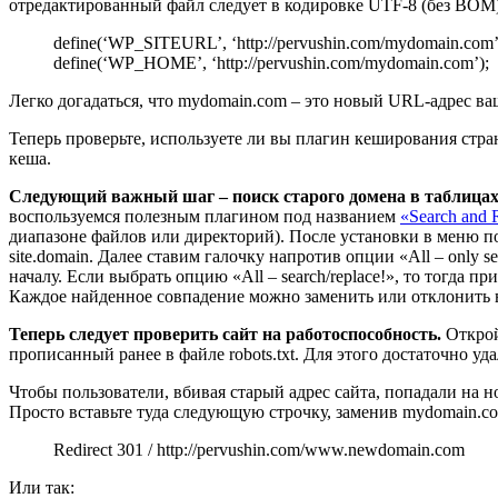
отредактированный файл следует в кодировке UTF-8 (без BOM)
define(‘WP_SITEURL’, ‘http://pervushin.com/mydomain.com’
define(‘WP_HOME’, ‘http://pervushin.com/mydomain.com’);
Легко догадаться, что mydomain.com – это новый URL-адрес ва
Теперь проверьте, используете ли вы плагин кеширования стра
кеша.
Следующий важный шаг – поиск старого домена в таблицах 
воспользуемся полезным плагином под названием
«Search and 
диапазоне файлов или директорий). После установки в меню по
site.domain. Далее ставим галочку напротив опции «All – only
началу. Если выбрать опцию «All – search/replace!», то тогда
Каждое найденное совпадение можно заменить или отклонить 
Теперь следует проверить сайт на работоспособность.
Открой
прописанный ранее в файле robots.txt. Для этого достаточно удал
Чтобы пользователи, вбивая старый адрес сайта, попадали на н
Просто вставьте туда следующую строчку, заменив mydomain.co
Redirect 301 / http://pervushin.com/www.newdomain.com
Или так: