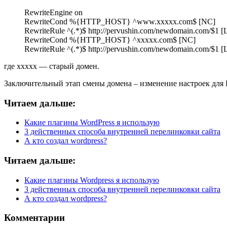
RewriteEngine on
RewriteCond %{HTTP_HOST} ^www.xxxxx.com$ [NC]
RewriteRule ^(.*)$ http://pervushin.com/newdomain.com/$1 
RewriteCond %{HTTP_HOST} ^xxxxx.com$ [NC]
RewriteRule ^(.*)$ http://pervushin.com/newdomain.com/$1 
где xxxxx — старый домен.
Заключительный этап смены домена – изменение настроек для R
Читаем дальше:
Какие плагины WordPress я использую
3 действенных способа внутренней перелинковки сайта
А кто создал wordpress?
Читаем дальше:
Какие плагины Wordpress я использую
3 действенных способа внутренней перелинковки сайта
А кто создал wordpress?
Комментарии