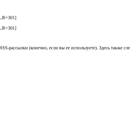
[L,R=301]
[L,R=301]
SS-рассылки (конечно, если вы ее используете). Здесь также сл