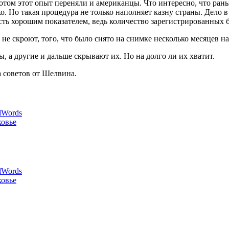
отом этот опыт переняли и американцы. Что интересно, что рань
о. Но такая процедура не только наполняет казну страны. Дело 
ть хорошим показателем, ведь количество зарегистрированных ба
 не скроют, того, что было снято на снимке несколько месяцев на
ы, а другие и дальше скрывают их. Но на долго ли их хватит.
 советов от Шелвина.
dWords
ковье
dWords
ковье