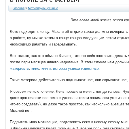
Главная
»
Мотивирующее кино
Эта глава моей жизни, этот к
Лето подходит к концу. Мысли об отдыхе также должны исчерпать
о работе, ну мы же хотим в конце концов следующим летом отдыхат
необходимо работать и зарабатывать.
Вот только, как это обычно бывает, тяжело себя заставить делать
после пары месяцев ничего неделанья. В этом случае нам должн
материалы
:
кино
,
книги
,
истории успеха известных
.
Такие материал действительно поднимают нас, они окрыляют нас, 
Я совсем не исключение. Лень поразила меня с ног до головы. Чув
даже практически все лето с удовольствием занимался уже изве
что-то создавать), но даже такое простое, как несколько абзацев т
Мыслей нет.
Подпитать мою мотивацию, подготовить себя к новому сезону мне 
и фильма маловато будет, хочу еще :), все же роль они сыграли 