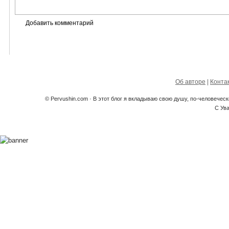
Об авторе
|
Конта
© Pervushin.com · В этот блог я вкладываю свою душу, по-человечес
С Ув