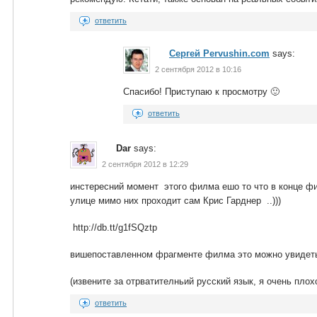
ответить
Сергей Pervushin.com
says:
2 сентября 2012 в 10:16
Спасибо! Приступаю к просмотру 🙂
ответить
Dar
says:
2 сентября 2012 в 12:29
инстересний момент этого филма ешо то что в конце фи
улице мимо них проходит сам Крис Гарднер ..)))
http://db.tt/g1fSQztp
вишепоставленном фрагменте филма это можно увидеть 
(извените за отрватителньий русский язык, я очень плохо
ответить