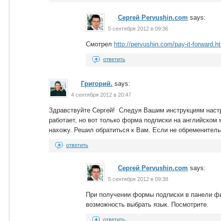
Сергей Pervushin.com
says:
5 сентября 2012 в 09:36
Смотрел
http://pervushin.com/pay-it-forward.h
ответить
Григорий.
says:
4 сентября 2012 в 20:47
Здравствуйте Сергей! Следуя Вашим инструкциям настро
работает, но вот только форма подписки на английском 
нахожу. Решил обратиться к Вам. Если не обременительн
ответить
Сергей Pervushin.com
says:
5 сентября 2012 в 09:38
При получении формы подписки в панели ф
возможность выбрать язык. Посмотрите.
ответить