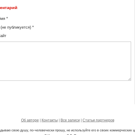
ментарий
мя *
 (не публикуется) *
айт
Об авторе
|
Контакты
|
Все записи
|
Статьи партнеров
кладываю свою душу, по-человечески прошу, не используйте его в своих коммерческих ц