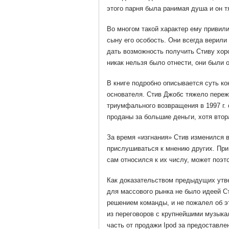
этого парня была ранимая душа и он т
Во многом такой характер ему привил
сыну его особость. Они всегда верили
дать возможность получить Стиву хор
никак нельзя было отнести, они были
В книге подробно описывается суть ко
основателя. Стив Джобс тяжело пережи
триумфального возвращения в 1997 г. 
проданы за большие деньги, хотя втор
За время «изгнания» Стив изменился 
прислушиваться к мнению других. При
сам относился к их числу, может поэт
Как доказательством предыдущих утве
для массового рынка не было идеей Сти
решением команды, и не пожалел об 
из переговоров с крупнейшими музыкал
часть от продажи Ipod за предоставле