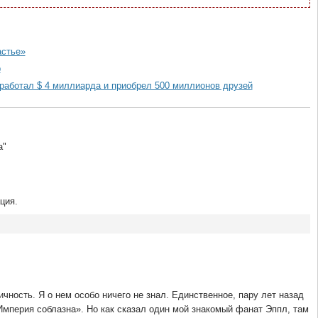
астье»
р
работал $ 4 миллиарда и приобрел 500 миллионов друзей
а"
ция.
чность. Я о нем особо ничего не знал. Единственное, пару лет назад
мперия соблазна». Но как сказал один мой знакомый фанат Эппл, там