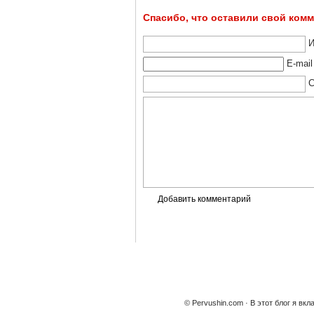
Спасибо, что оставили свой ком
И
E-mail
С
© Pervushin.com · В этот блог я в