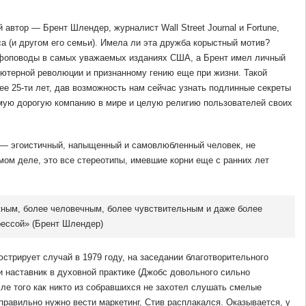
 автор — Брент Шлендер, журналист Wall Street Journal и Fortune,
а (и другом его семьи). Имела ли эта дружба корыстный мотив?
фоповоды в самых уважаемых изданиях США, а Брент имел личный
ьютерной революции и признанному гению еще при жизни. Такой
е 25-ти лет, дав возможность нам сейчас узнать подлинные секреты
мую дорогую компанию в мире и целую религию пользователей своих
 — эгоистичный, напыщенный и самовлюбленный человек, не
ом деле, это все стереотипы, имевшие корни еще с ранних лет
жным, более человечным, более чувствительным и даже более
рессой» (Брент Шлендер)
трирует случай в 1979 году, на заседании благотворительного
и наставник в духовной практике (Джобс довольного сильно
ле того как никто из собравшихся не захотел слушать смелые
правильно нужно вести маркетинг, Стив расплакался. Оказывается, у