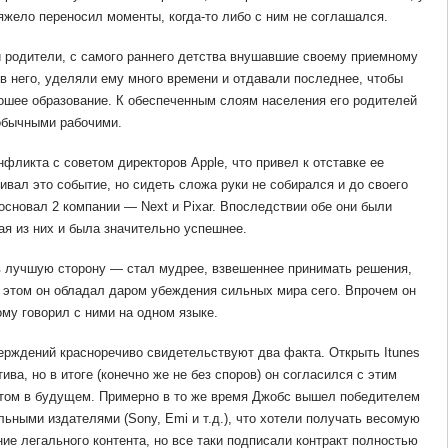
яжело переносил моменты, когда-то либо с ним не соглашался.
и родители, с самого раннего детства внушавшие своему приемному
 в него, уделяли ему много времени и отдавали последнее, чтобы
ошее образование. К обеспеченным слоям населения его родителей
 обычными рабочими.
нфликта с советом директоров Apple, что привел к отставке ее
вал это событие, но сидеть сложа руки не собирался и до своего
основал 2 компании — Next и Pixar. Впоследствии обе они были
ая из них и была значительно успешнее.
в лучшую сторону — стал мудрее, взвешеннее принимать решения,
 этом он обладал даром убеждения сильных мира сего. Впрочем он
ому говорил с ними на одном языке.
рждений красноречиво свидетельствуют два факта. Открыть Itunes
ва, но в итоге (конечно же не без споров) он согласился с этим
этом в будущем. Примерно в то же время Джобс вышел победителем
ьными издателями (Sony, Emi и т.д.), что хотели получать весомую
ние легального контента, но все таки подписали контракт полностью