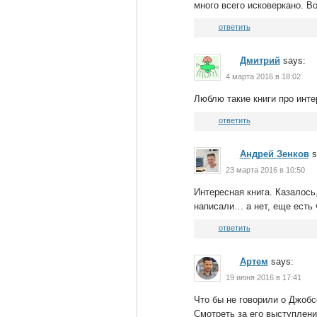
много всего исковеркано. В
ответить
Дмитрий
says:
4 марта 2016 в 18:02
Люблю такие книги про инте
ответить
Андрей Зенков
s
23 марта 2016 в 10:50
Интересная книга. Казалось,
написали… а нет, еще есть 
ответить
Артем
says:
19 июня 2016 в 17:41
Что бы не говорили о Джобс
Смотреть за его выступлен