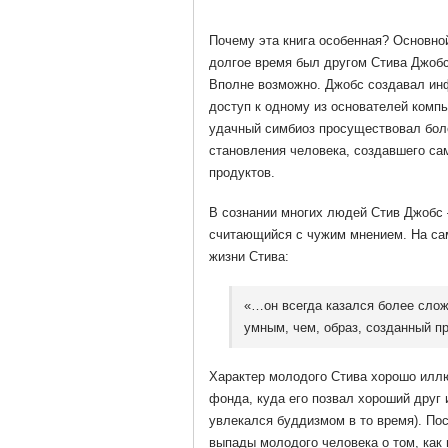
Почему эта книга особенная? Основной
долгое время был другом Стива Джобс
Вполне возможно. Джобс создавал ин
доступ к одному из основателей комп
удачный симбиоз просуществовал боле
становления человека, создавшего са
продуктов.
В сознании многих людей Стив Джобс
считающийся с чужим мнением. На сам
жизни Стива:
«…он всегда казался более сло
умным, чем, образ, созданный п
Характер молодого Стива хорошо иллюс
фонда, куда его позвал хороший друг 
увлекался буддизмом в то время). Пос
выпады молодого человека о том, как 