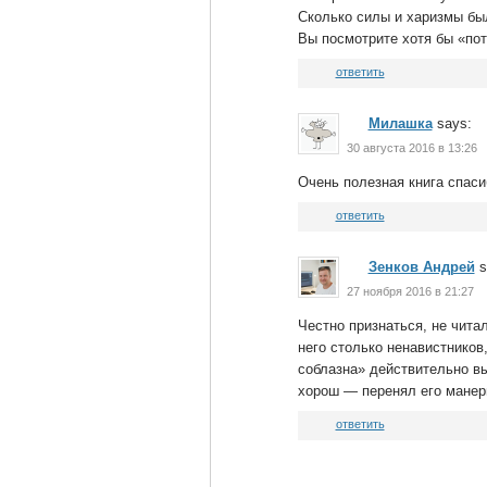
Сколько силы и харизмы бы
Вы посмотрите хотя бы «по
ответить
Милашка
says:
30 августа 2016 в 13:26
Очень полезная книга спаси
ответить
Зенков Андрей
s
27 ноября 2016 в 21:27
Честно признаться, не чита
него столько ненавистников
соблазна» действительно в
хорош — перенял его манер
ответить