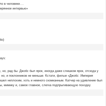
ло в человеке….
терянное интервью»
бо)
ays:
л, но, рад бы. Джобс был ярок, иногда даже слишком ярок, отсюда у
, но, и поклонников не меньше. Кстати, фильм «Джобс: Империя
ышел неплохим, хоть и немного скомканным. Катчер на удивление был
ы, мимику и, самое главное, слегка подпрыгивающую походку.