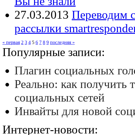
Вы не знали
27.03.2013
Переводим с
рассылки smartresponde
« первая
2
3
4
5
6
7
8
9
последняя »
Популярные записи:
Плагин социальных гол
Реально: как получить 
социальных сетей
Инвайты для новой соц
Интернет-новости: