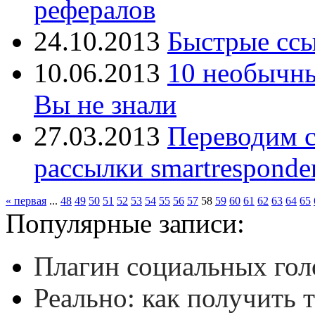
рефералов
24.10.2013
Быстрые ссы
10.06.2013
10 необычны
Вы не знали
27.03.2013
Переводим с
рассылки smartresponde
« первая
...
48
49
50
51
52
53
54
55
56
57
58
59
60
61
62
63
64
65
Популярные записи:
Плагин социальных гол
Реально: как получить 