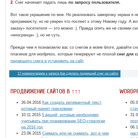
2
. Снег начинает падать лишь
по запросу пользователя.
Вот такое украшение по мне. Но реализовать заморозку экрана я н
программисту, но не уверен что поспеет к этому Новому году. А во
заказу» посетителя — это можно :). Правда опять же не своими с
«иносранца» :), но не суть.
Прежде чем я познакомлю вас со снегом в моем блоге, давайте с
плагинов для wordpress, которые генерируют не плохой
снег для с
падающего снега и установить на сайт
17 комментариев
к записи Как сделать падающий снег на сайте
ПРОДВИЖЕНИЕ САЙТОВ В ↑↑↑
WORDP
26.04.2016
Как создать релевантный текст,
05.
который оценят поисковики
ста
10.11.2015
5 вещей, которые необходимо
31.
учитывать при планировании SEO-стратегии
поэ
на 2016 год
06.
23.06.2015
Снимать или не снимать, вот в чем
нас