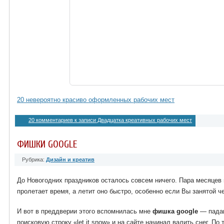
20 невероятно красиво оформленных рабочих мест
20 комментариев
к записи Двадцатка креативных рабочих мест
ФИШКИ GOOGLE
Рубрика:
Дизайн и креатив
До Новогодних праздников осталось совсем ничего. Пара месяцев 
пролетает время, а летит оно быстро, особенно если Вы занятой ч
И вот в преддверии этого вспомнилась мне
фишка google
— падаю
поисковую строку «let it snow» и на сайте начинал валить снег. П