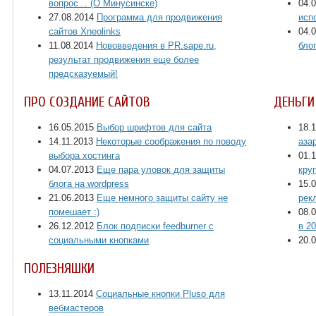
вопрос… (О Минусинске)
04.
27.08.2014
Программа для продвижения
исп
сайтов Xneolinks
04.
11.08.2014
Нововведения в PR.sape.ru,
бло
результат продвижения еще более
предсказуемый!
ПРО СОЗДАНИЕ САЙТОВ
ДЕНЬГИ
16.05.2015
Выбор шрифтов для сайта
18.
14.11.2013
Некоторые соображения по поводу
аза
выбора хостинга
01.
04.07.2013
Еще пара уловок для защиты
кру
блога на wordpress
15.
21.06.2013
Еще немного защиты сайту не
рек
помешает :)
08.
26.12.2012
Блок подписки feedburner с
в 2
социальными кнопками
20.
ПОЛЕЗНЯШКИ
13.11.2014
Социальные кнопки Pluso для
вебмастеров