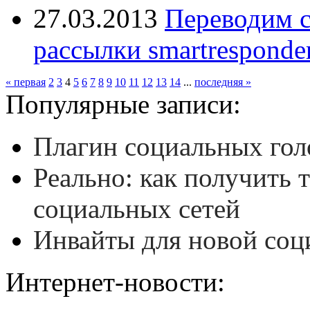
27.03.2013
Переводим с
рассылки smartresponde
« первая
2
3
4
5
6
7
8
9
10
11
12
13
14
...
последняя »
Популярные записи:
Плагин социальных гол
Реально: как получить 
социальных сетей
Инвайты для новой соц
Интернет-новости: