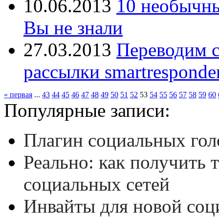
10.06.2013
10 необычны
Вы не знали
27.03.2013
Переводим с
рассылки smartresponde
« первая
...
43
44
45
46
47
48
49
50
51
52
53
54
55
56
57
58
59
60
Популярные записи:
Плагин социальных гол
Реально: как получить 
социальных сетей
Инвайты для новой соц