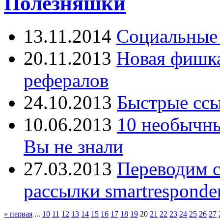
Полезняшки
13.11.2014
Социальные 
20.11.2013
Новая фишка 
рефералов
24.10.2013
Быстрые ссы
10.06.2013
10 необычны
Вы не знали
27.03.2013
Переводим с
рассылки smartresponde
« первая
...
10
11
12
13
14
15
16
17
18
19
20
21
22
23
24
25
26
27